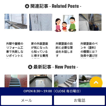
Related Posts
関連記事 -
-
外壁や屋根の
家の外装塗装
外壁塗装の目
外壁塗装のペ
リフォーム工
が気になった
的と必要な理
ンキ（塗料）
事で失敗しな
ら知っている
由をお話しま
の種類とは？
いポイントと
と得する費用
す
効果や選び方
は
や業者のこと
を知って家も
暮らしも整え
New Posts
最新記事 -
-
よう！
OPEN 8:30～19:00（CLOSE 毎日曜日）
アパート長尺
鎌田 ウレタ
長尺シート
S様邸 屋上ウ