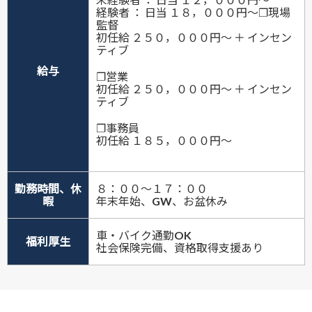
経験者 ： 日当 １８，０００円〜❐現場
監督
初任給 ２５０，０００円〜 ＋ インセン
ティブ
給与
❐営業
初任給 ２５０，０００円〜 ＋ インセン
ティブ
❐事務員
初任給 １８５，０００円〜
勤務時間、休
８：００〜１７：００
暇
​年末年始、GW、お盆休み
車・バイク通勤OK
福利厚生
​社会保険完備、資格取得支援あり