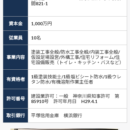
間821-1
資本金
1,000万円
従業員
10名
塗装工事全般/防水工事全般/内装工事全般/
事業内容
仮設足場設営/外構工事/住宅リフォーム/住
宅設備販売（トイレ・キッチン・バスなど）
1級塗装技能士/1級塩ビシート防水/1級ウレ
有資格者
タン防水/有機溶剤作業主任者
建設業許可：一般 神奈川県知事許可 第
許可番号
85910号 許可年月日 H29.4.1
取引銀行
平塚信用金庫 横浜銀行