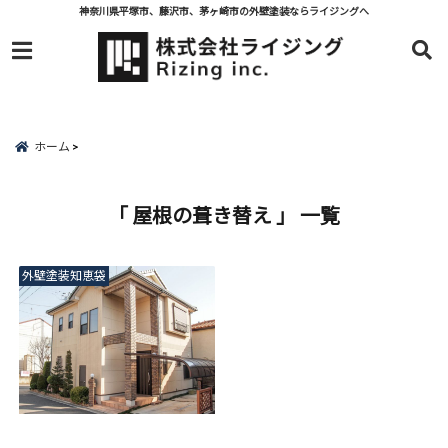
神奈川県平塚市、藤沢市、茅ヶ崎市の外壁塗装ならライジングへ
menu
ホーム
「 屋根の葺き替え 」 一覧
外壁塗装知恵袋